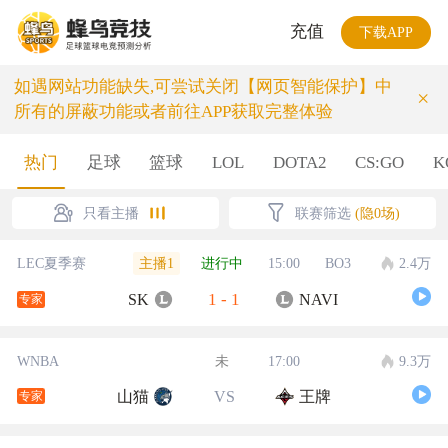
充值
下载APP
如遇网站功能缺失,可尝试关闭【网页智能保护】中
×
所有的屏蔽功能或者前往APP获取完整体验
热门
足球
篮球
LOL
DOTA2
CS:GO
K
只看主播
联赛筛选
(隐0场)
主播1
LEC夏季赛
进行中
15:00
BO3
2.4万
1
-
1
SK
NAVI
专家
WNBA
未
17:00
9.3万
山猫
VS
王牌
专家