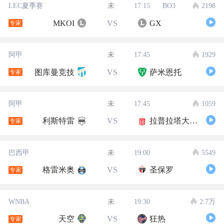
LEC夏季赛
未
17:15
BO3
2198
MKOI
VS
GX
专家
阿甲
未
17:45
1929
图库曼竞技
VS
萨米恩托
专家
阿甲
未
17:45
1059
利斯特雷
VS
拉普拉塔大学生
专家
巴西甲
未
19:00
5549
格雷米奥
VS
圣保罗
专家
WNBA
未
19:30
2.7万
天空
VS
狂热
专家