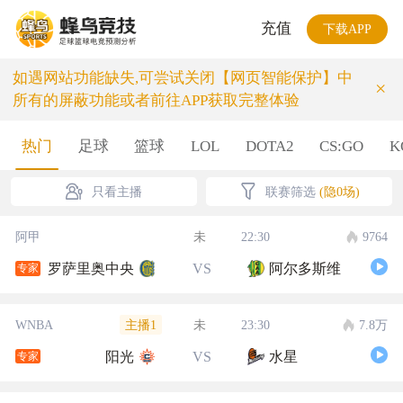
充值
下载APP
如遇网站功能缺失,可尝试关闭【网页智能保护】中
×
所有的屏蔽功能或者前往APP获取完整体验
热门
足球
篮球
LOL
DOTA2
CS:GO
K
只看主播
联赛筛选
(隐0场)
阿甲
未
22:30
9764
罗萨里奥中央
VS
阿尔多斯维
专家
主播1
WNBA
未
23:30
7.8万
阳光
VS
水星
专家