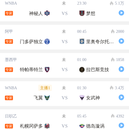
WNBA
未
23:30
5.1万
神秘人
VS
梦想
专家
阿甲
未
00:45
2000
门多萨独立
VS
里奥夸尔托学生队
专家
墨西甲
未
01:00
1858
特帕蒂特兰
VS
拉巴斯竞技
专家
主播1
WNBA
未
01:30
3.4万
飞翼
VS
女武神
专家
日职乙
未
05:45
4392
札幌冈萨多
VS
德岛漩涡
专家