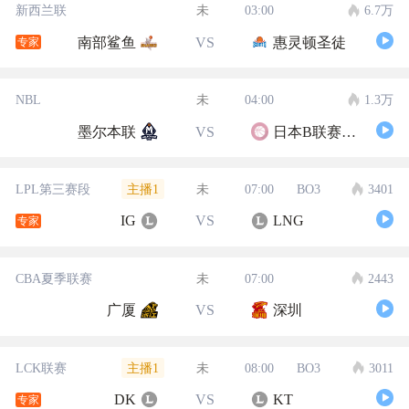
新西兰联
未
03:00
6.7万
南部鲨鱼
VS
惠灵顿圣徒
专家
NBL
未
04:00
1.3万
墨尔本联
VS
日本B联赛联队
主播1
LPL第三赛段
未
07:00
BO3
3401
IG
VS
LNG
专家
CBA夏季联赛
未
07:00
2443
广厦
VS
深圳
主播1
LCK联赛
未
08:00
BO3
3011
DK
VS
KT
专家