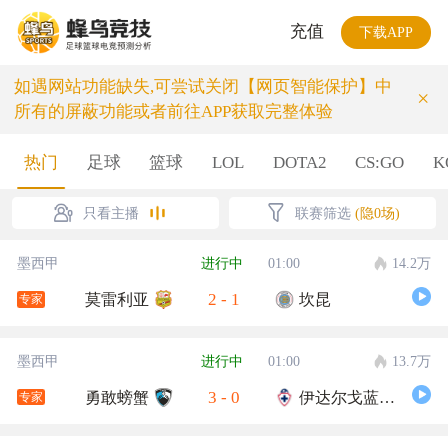
充值
下载APP
如遇网站功能缺失,可尝试关闭【网页智能保护】中
×
所有的屏蔽功能或者前往APP获取完整体验
热门
足球
篮球
LOL
DOTA2
CS:GO
K
只看主播
联赛筛选
(隐0场)
墨西甲
进行中
01:00
14.2万
2
-
1
莫雷利亚
坎昆
专家
墨西甲
进行中
01:00
13.7万
3
-
0
勇敢螃蟹
伊达尔戈蓝十字
专家