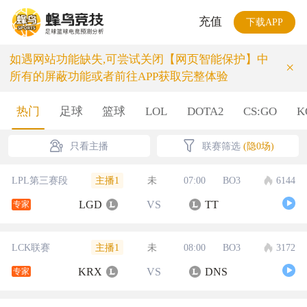
充值
下载APP
如遇网站功能缺失,可尝试关闭【网页智能保护】中
×
所有的屏蔽功能或者前往APP获取完整体验
热门
足球
篮球
LOL
DOTA2
CS:GO
K
只看主播
联赛筛选
(隐0场)
主播1
LPL第三赛段
未
07:00
BO3
6144
LGD
VS
TT
专家
主播1
LCK联赛
未
08:00
BO3
3172
KRX
VS
DNS
专家