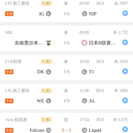
主播1
LPL第三赛段
未
09:00
BO3
3087
IG
VS
NIP
专家
NBL
未
09:00
2.7万
东南墨尔本凤凰
VS
日本B联赛联队
主播1
LCK联赛
未
10:00
BO3
3016
DK
VS
T1
专家
主播1
LPL第三赛段
未
11:00
BO3
1865
WE
VS
AL
专家
主播1
1win 精英赛
完
17:04
BO5
5.6万
0
-
3
Falcons
Liquid
专家