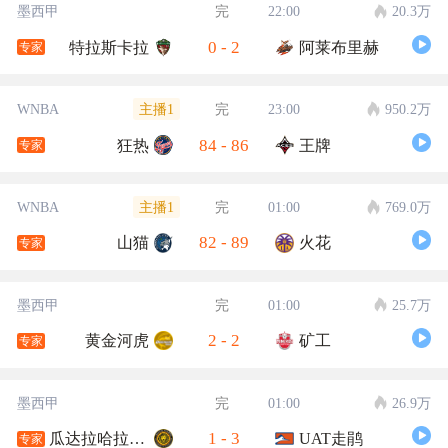
墨西甲
完
22:00
20.3万
0
-
2
特拉斯卡拉
阿莱布里赫
专家
主播1
WNBA
完
23:00
950.2万
84
-
86
狂热
王牌
专家
主播1
WNBA
完
01:00
769.0万
82
-
89
山猫
火花
专家
墨西甲
完
01:00
25.7万
2
-
2
黄金河虎
矿工
专家
墨西甲
完
01:00
26.9万
1
-
3
瓜达拉哈拉大学
UAT走鹃
专家