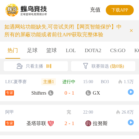
充值
下载APP
如遇网站功能缺失,可尝试关闭【网页智能保护】中
×
所有的屏蔽功能或者前往APP获取完整体验
热门
足球
篮球
LOL
DOTA2
CS:GO
K
只看主播
联赛筛选
(隐0场)
主播1
LEC夏季赛
进行中
15:00
BO3
1.5万
0
-
1
Shifters
GX
专家
阿甲
完
22:00
26.8万
2
-
1
圣塔菲联
拉努斯
专家