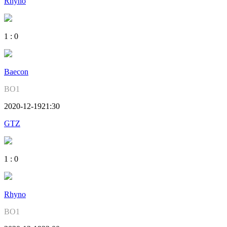
Rhyno
1
:
0
Baecon
BO1
2020-12-19
21:30
GTZ
1
:
0
Rhyno
BO1