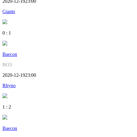
2020-12-19
23:00
Giants
0
:
1
Baecon
BO3
2020-12-19
23:00
Rhyno
1
:
2
Baecon