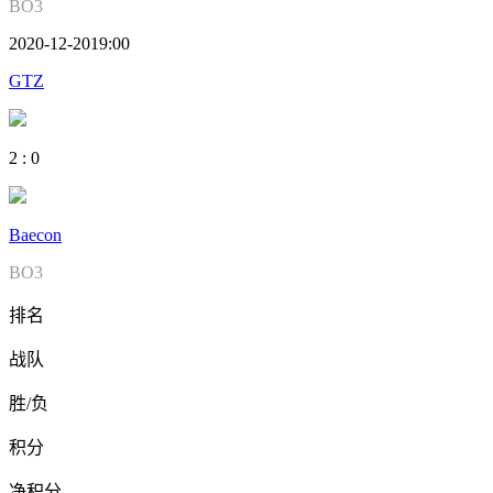
BO3
2020-12-20
19:00
GTZ
2
:
0
Baecon
BO3
排名
战队
胜/负
积分
净积分