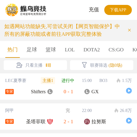
充值
下载APP
如遇网站功能缺失,可尝试关闭【网页智能保护】中
×
所有的屏蔽功能或者前往APP获取完整体验
热门
足球
篮球
LOL
DOTA2
CS:GO
K
只看主播
联赛筛选
(隐0场)
主播1
LEC夏季赛
进行中
15:00
BO3
1.5万
0
-
1
Shifters
GX
专家
阿甲
完
22:00
26.8万
2
-
1
圣塔菲联
拉努斯
专家