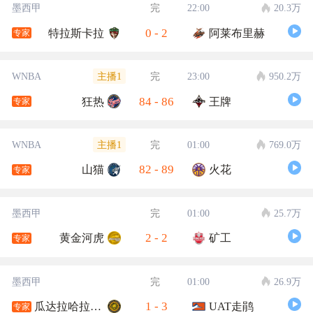
墨西甲
完
22:00
20.3万
0
-
2
特拉斯卡拉
阿莱布里赫
专家
主播1
WNBA
完
23:00
950.2万
84
-
86
狂热
王牌
专家
主播1
WNBA
完
01:00
769.0万
82
-
89
山猫
火花
专家
墨西甲
完
01:00
25.7万
2
-
2
黄金河虎
矿工
专家
墨西甲
完
01:00
26.9万
1
-
3
瓜达拉哈拉大学
UAT走鹃
专家