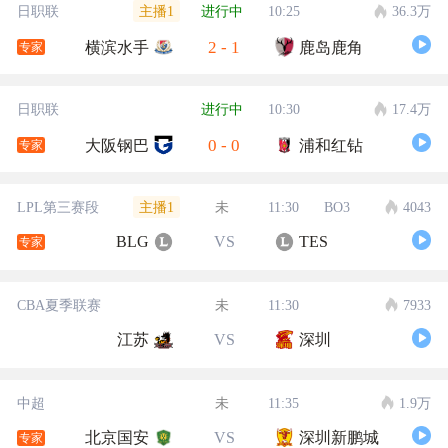
主播1
日职联
进行中
10:25
36.3万
2
-
1
横滨水手
鹿岛鹿角
专家
日职联
进行中
10:30
17.4万
0
-
0
大阪钢巴
浦和红钻
专家
主播1
LPL第三赛段
未
11:30
BO3
4043
BLG
VS
TES
专家
CBA夏季联赛
未
11:30
7933
江苏
VS
深圳
中超
未
11:35
1.9万
北京国安
VS
深圳新鹏城
专家