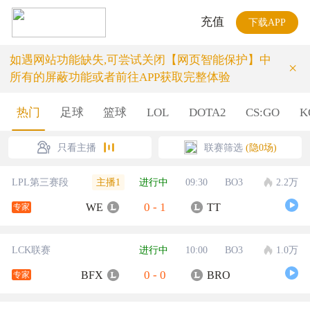
充值
下载APP
如遇网站功能缺失,可尝试关闭【网页智能保护】中
×
所有的屏蔽功能或者前往APP获取完整体验
热门
足球
篮球
LOL
DOTA2
CS:GO
K
只看主播
联赛筛选
(隐0场)
主播1
LPL第三赛段
进行中
09:30
BO3
2.2万
0
-
1
WE
TT
专家
LCK联赛
进行中
10:00
BO3
1.0万
0
-
0
BFX
BRO
专家