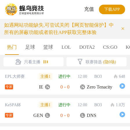
充值
下载APP
如遇网站功能缺失,可尝试关闭【网页智能保护】中
×
所有的屏蔽功能或者前往APP获取完整体验
热门
足球
篮球
LOL
DOTA2
CS:GO
K
只看主播
联赛筛选
(隐0场)
主播1
EPL大师赛
进行中
12:00
BO3
648
0
-
0
IE
Zero Tenacity
专家
主播1
KeSPA杯
进行中
12:00
BO3
1.0万
0
-
0
GEN
DNS
专家