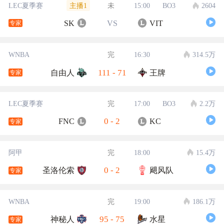
主播1
LEC夏季赛
未
15:00
BO3
2604
SK
VS
VIT
专家
WNBA
完
16:30
314.5万
111
-
71
自由人
王牌
专家
LEC夏季赛
完
17:00
BO3
2.2万
0
-
2
FNC
KC
专家
阿甲
完
18:00
15.4万
0
-
2
圣洛伦索
飓风队
专家
WNBA
完
19:00
186.1万
95
-
75
神秘人
水星
专家