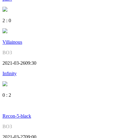
2
:
0
Villainous
BO3
2021-03-26
09:30
Infinity
0
:
2
Recon-5-black
BO3
2021-03-27
09:00