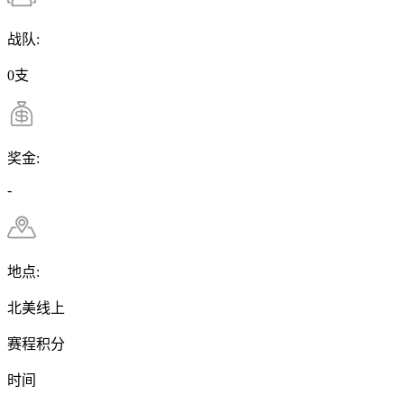
战队:
0支
奖金:
-
地点:
北美线上
赛程积分
时间