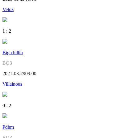
Veloz
1
:
2
Big chillin
BO3
2021-03-29
09:00
Villainous
0
:
2
Pdhm
BO3