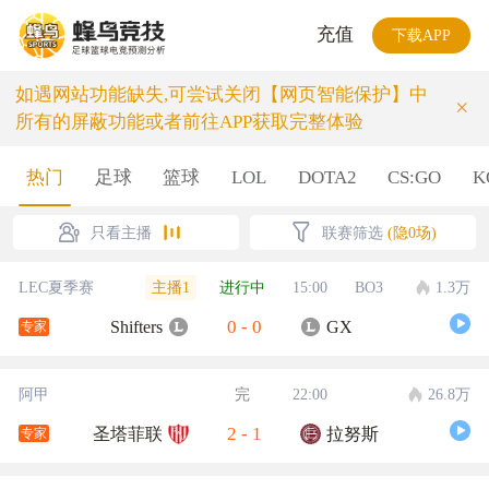
充值
下载APP
如遇网站功能缺失,可尝试关闭【网页智能保护】中
×
所有的屏蔽功能或者前往APP获取完整体验
热门
足球
篮球
LOL
DOTA2
CS:GO
K
只看主播
联赛筛选
(隐0场)
主播1
LEC夏季赛
进行中
15:00
BO3
1.3万
0
-
0
Shifters
GX
专家
阿甲
完
22:00
26.8万
2
-
1
圣塔菲联
拉努斯
专家