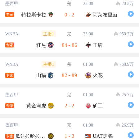
墨西甲
完
22:00
20.3万
0
-
2
特拉斯卡拉
阿莱布里赫
专家
主播1
WNBA
完
23:00
950.2万
84
-
86
狂热
王牌
专家
主播1
WNBA
完
01:00
768.9万
82
-
89
山猫
火花
专家
墨西甲
完
01:00
25.7万
2
-
2
黄金河虎
矿工
专家
墨西甲
完
01:00
26.9万
1
-
3
瓜达拉哈拉大学
UAT走鹃
专家