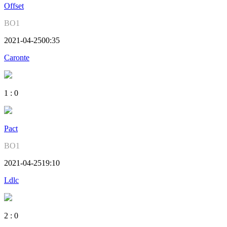
Offset
BO1
2021-04-25
00:35
Caronte
1
:
0
Pact
BO1
2021-04-25
19:10
Ldlc
2
:
0