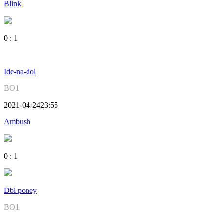
Blink
0
:
1
Ide-na-dol
BO1
2021-04-24
23:55
Ambush
0
:
1
Dbl poney
BO1