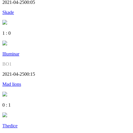
2021-04-25
00:05
Skade
1
:
0
Illuminar
BO1
2021-04-25
00:15
Mad lions
0
:
1
Thedice