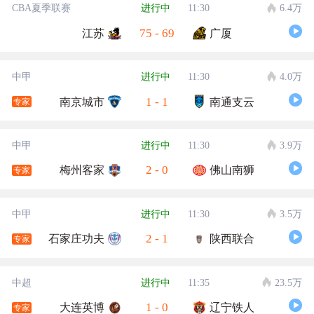
CBA夏季联赛
进行中
11:30
6.4万
75
-
69
江苏
广厦
中甲
进行中
11:30
4.0万
1
-
1
南京城市
南通支云
专家
中甲
进行中
11:30
3.9万
2
-
0
梅州客家
佛山南狮
专家
中甲
进行中
11:30
3.5万
2
-
1
石家庄功夫
陕西联合
专家
中超
进行中
11:35
23.5万
1
-
0
大连英博
辽宁铁人
专家