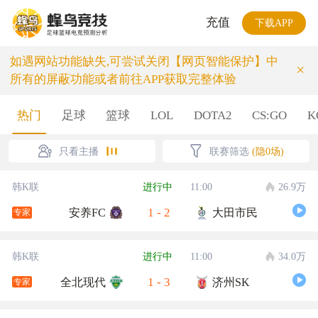
充值
下载APP
如遇网站功能缺失,可尝试关闭【网页智能保护】中
×
所有的屏蔽功能或者前往APP获取完整体验
热门
足球
篮球
LOL
DOTA2
CS:GO
K
只看主播
联赛筛选
(隐0场)
韩K联
进行中
11:00
26.9万
1
-
2
安养FC
大田市民
专家
韩K联
进行中
11:00
34.0万
1
-
3
全北现代
济州SK
专家