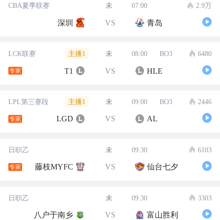
CBA夏季联赛
未
07:00
2.9万
深圳
VS
青岛
主播1
LCK联赛
未
08:00
BO3
6480
T1
VS
HLE
专家
主播1
LPL第三赛段
未
09:00
BO3
2446
LGD
VS
AL
专家
日职乙
未
09:30
6103
藤枝MYFC
VS
仙台七夕
专家
日职乙
未
09:30
3303
八户于南乡
VS
富山胜利