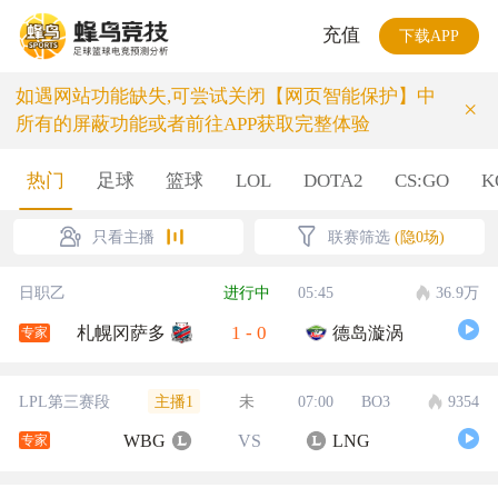
充值
下载APP
如遇网站功能缺失,可尝试关闭【网页智能保护】中
×
所有的屏蔽功能或者前往APP获取完整体验
热门
足球
篮球
LOL
DOTA2
CS:GO
K
只看主播
联赛筛选
(隐0场)
日职乙
进行中
05:45
36.9万
1
-
0
札幌冈萨多
德岛漩涡
专家
主播1
LPL第三赛段
未
07:00
BO3
9354
WBG
VS
LNG
专家