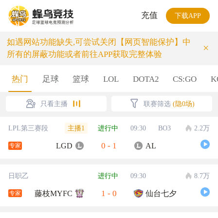
充值
下载APP
如遇网站功能缺失,可尝试关闭【网页智能保护】中
×
所有的屏蔽功能或者前往APP获取完整体验
热门
足球
篮球
LOL
DOTA2
CS:GO
K
只看主播
联赛筛选
(隐0场)
主播1
LPL第三赛段
进行中
09:30
BO3
2.2万
0
-
1
LGD
AL
专家
日职乙
进行中
09:30
8.7万
1
-
0
藤枝MYFC
仙台七夕
专家