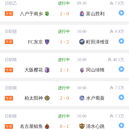
日职乙
进行中
09:30
7.6万
2
-
0
八户于南乡
富山胜利
专家
日职联
进行中
10:00
9.9万
1
-
2
FC东京
町田泽维亚
专家
日职联
进行中
10:00
40.5万
2
-
1
大阪樱花
冈山绿雉
专家
日职联
进行中
10:00
7.5万
2
-
0
柏太阳神
水户蜀葵
专家
日职联
进行中
10:00
7.3万
0
-
1
名古屋鲸鱼
清水心跳
专家