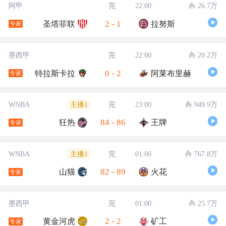
阿甲
完
22:00
26.7万
2
-
1
圣塔菲联
拉努斯
专家
墨西甲
完
22:00
20.2万
0
-
2
特拉斯卡拉
阿莱布里赫
专家
主播1
WNBA
完
23:00
949.9万
84
-
86
狂热
王牌
专家
主播1
WNBA
完
01:00
767.8万
82
-
89
山猫
火花
专家
墨西甲
完
01:00
25.7万
2
-
2
黄金河虎
矿工
专家