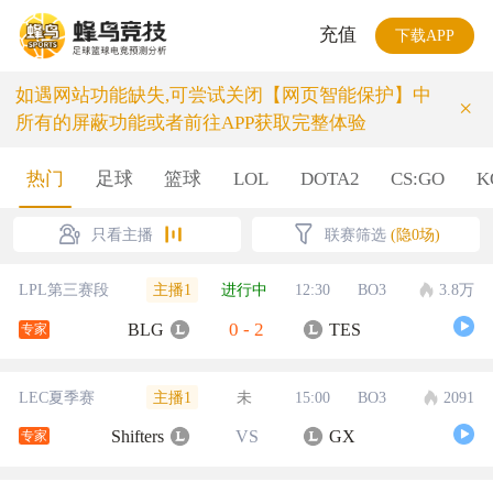
充值
下载APP
如遇网站功能缺失,可尝试关闭【网页智能保护】中
×
所有的屏蔽功能或者前往APP获取完整体验
热门
足球
篮球
LOL
DOTA2
CS:GO
K
只看主播
联赛筛选
(隐0场)
主播1
LPL第三赛段
进行中
12:30
BO3
3.8万
0
-
2
BLG
TES
专家
主播1
LEC夏季赛
未
15:00
BO3
2091
Shifters
VS
GX
专家