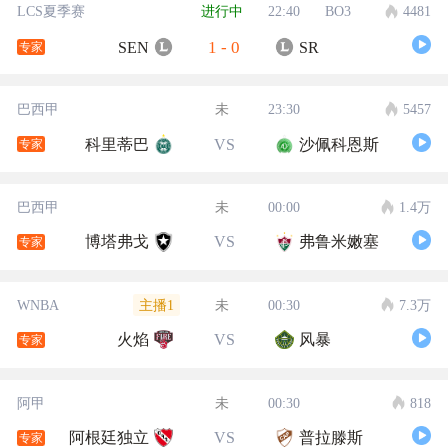
LCS夏季赛
进行中
22:40
BO3
4481
1
-
0
SEN
SR
专家
巴西甲
未
23:30
5457
科里蒂巴
VS
沙佩科恩斯
专家
巴西甲
未
00:00
1.4万
博塔弗戈
VS
弗鲁米嫩塞
专家
主播1
WNBA
未
00:30
7.3万
火焰
VS
风暴
专家
阿甲
未
00:30
818
阿根廷独立
VS
普拉滕斯
专家