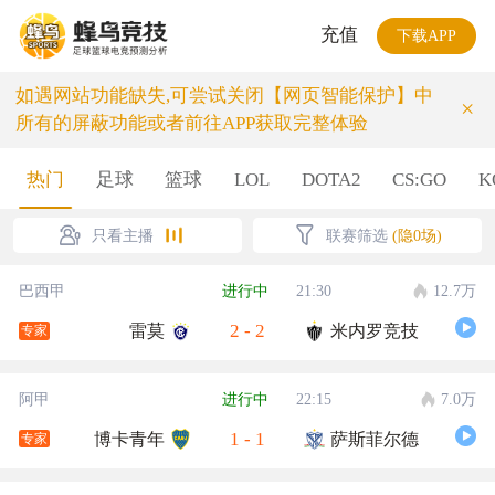
充值
下载APP
如遇网站功能缺失,可尝试关闭【网页智能保护】中
×
所有的屏蔽功能或者前往APP获取完整体验
热门
足球
篮球
LOL
DOTA2
CS:GO
K
只看主播
联赛筛选
(隐0场)
巴西甲
进行中
21:30
12.7万
2
-
2
雷莫
米内罗竞技
专家
阿甲
进行中
22:15
7.0万
1
-
1
博卡青年
萨斯菲尔德
专家