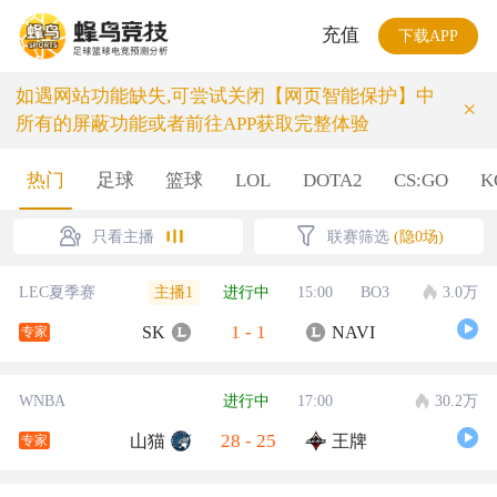
充值
下载APP
如遇网站功能缺失,可尝试关闭【网页智能保护】中
×
所有的屏蔽功能或者前往APP获取完整体验
热门
足球
篮球
LOL
DOTA2
CS:GO
K
只看主播
联赛筛选
(隐0场)
主播1
LEC夏季赛
进行中
15:00
BO3
3.0万
1
-
1
SK
NAVI
专家
WNBA
进行中
17:00
30.2万
28
-
25
山猫
王牌
专家