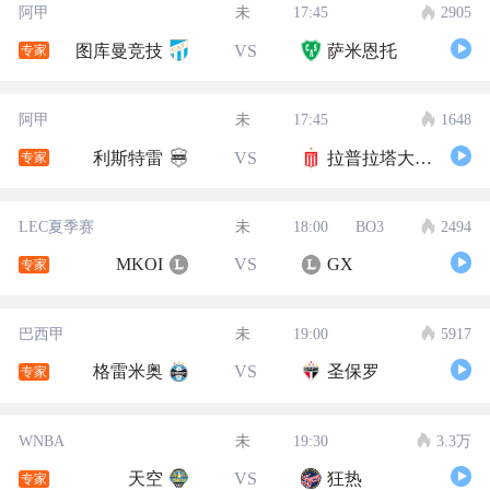
阿甲
未
17:45
2905
图库曼竞技
VS
萨米恩托
专家
阿甲
未
17:45
1648
利斯特雷
VS
拉普拉塔大学生
专家
LEC夏季赛
未
18:00
BO3
2494
MKOI
VS
GX
专家
巴西甲
未
19:00
5917
格雷米奥
VS
圣保罗
专家
WNBA
未
19:30
3.3万
天空
VS
狂热
专家