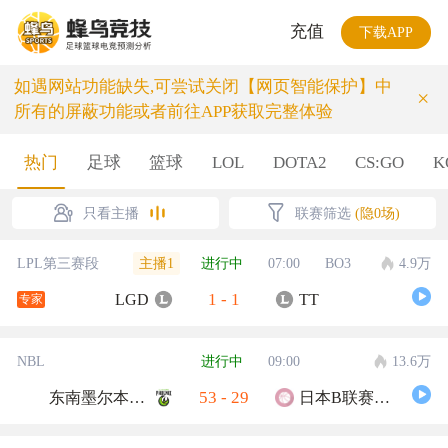
充值
下载APP
如遇网站功能缺失,可尝试关闭【网页智能保护】中
×
所有的屏蔽功能或者前往APP获取完整体验
热门
足球
篮球
LOL
DOTA2
CS:GO
K
只看主播
联赛筛选
(隐0场)
主播1
LPL第三赛段
进行中
07:00
BO3
4.9万
1
-
1
LGD
TT
专家
NBL
进行中
09:00
13.6万
53
-
29
东南墨尔本凤凰
日本B联赛联队