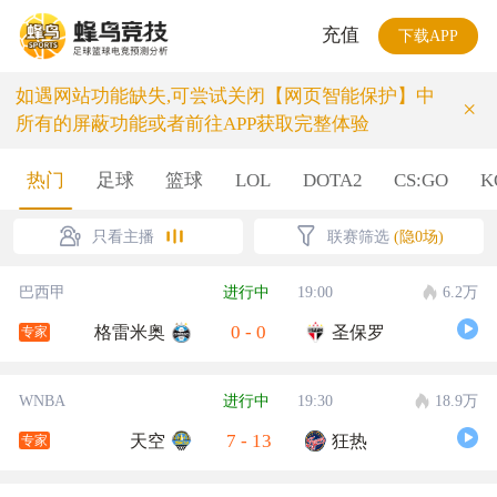
充值
下载APP
如遇网站功能缺失,可尝试关闭【网页智能保护】中
×
所有的屏蔽功能或者前往APP获取完整体验
热门
足球
篮球
LOL
DOTA2
CS:GO
K
只看主播
联赛筛选
(隐0场)
巴西甲
进行中
19:00
6.2万
0
-
0
格雷米奥
圣保罗
专家
WNBA
进行中
19:30
18.9万
7
-
13
天空
狂热
专家