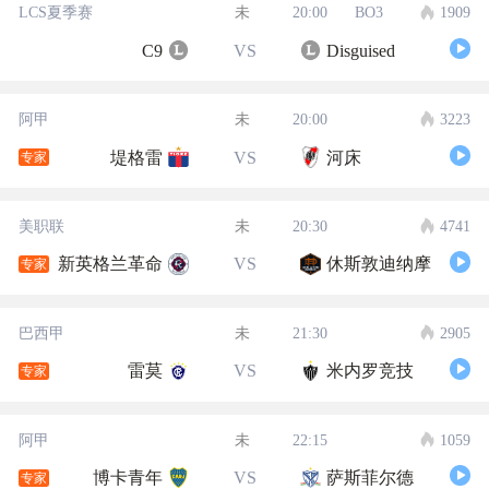
LCS夏季赛
未
20:00
BO3
1909
C9
VS
Disguised
阿甲
未
20:00
3223
堤格雷
VS
河床
专家
美职联
未
20:30
4741
新英格兰革命
VS
休斯敦迪纳摩
专家
巴西甲
未
21:30
2905
雷莫
VS
米内罗竞技
专家
阿甲
未
22:15
1059
博卡青年
VS
萨斯菲尔德
专家