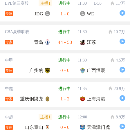
主播1
LPL第三赛段
进行中
11:30
BO3
1.7万
1
-
0
JDG
WE
专家
CBA夏季联赛
进行中
11:30
10.7万
44
-
53
青岛
江苏
专家
中甲
进行中
11:30
4.5万
0
-
0
广州豹
广西恒宸
专家
中超
进行中
11:35
20.9万
1
-
2
重庆铜梁龙
上海海港
专家
主播1
中超
进行中
12:00
8.9万
0
-
0
山东泰山
天津津门虎
专家