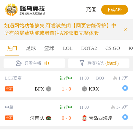
充值
下载APP
如遇网站功能缺失,可尝试关闭【网页智能保护】中
×
所有的屏蔽功能或者前往APP获取完整体验
热门
足球
篮球
LOL
DOTA2
CS:GO
K
只看主播
联赛筛选
(隐0场)
LCK联赛
进行中
11:00
BO3
1.7万
1
-
0
BFX
KRX
专家
中超
进行中
11:00
37.9万
0
-
0
河南队
青岛西海岸
专家