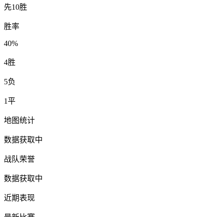
先10胜
胜率
40%
4
胜
5
负
1
平
地图统计
数据获取中
战队荣誉
数据获取中
近期表现