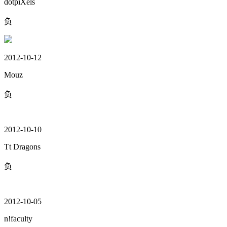
dotpiXels
负
2012-10-12
Mouz
负
2012-10-10
Tt Dragons
负
2012-10-05
n!faculty