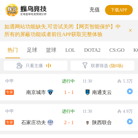
充值
下载APP
如遇网站功能缺失,可尝试关闭【网页智能保护】中
×
所有的屏蔽功能或者前往APP获取完整体验
热门
足球
篮球
LOL
DOTA2
CS:GO
K
只看主播
联赛筛选
(隐0场)
中甲
进行中
11:30
5.3万
1
-
1
南京城市
南通支云
专家
中甲
进行中
11:30
4.9万
2
-
1
石家庄功夫
陕西联合
专家