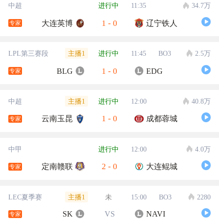
中超
进行中
11:35
34.7万
1
-
0
大连英博
辽宁铁人
专家
主播1
LPL第三赛段
进行中
11:45
BO3
2.5万
1
-
0
BLG
EDG
专家
主播1
中超
进行中
12:00
40.8万
1
-
0
云南玉昆
成都蓉城
专家
中甲
进行中
12:00
4.0万
2
-
0
定南赣联
大连鲲城
专家
主播1
LEC夏季赛
未
15:00
BO3
2280
SK
VS
NAVI
专家