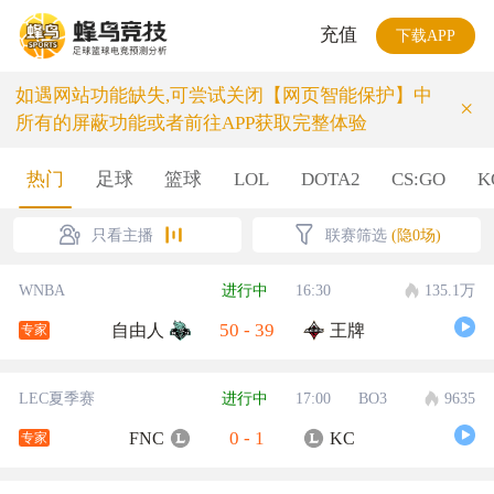
充值
下载APP
如遇网站功能缺失,可尝试关闭【网页智能保护】中
×
所有的屏蔽功能或者前往APP获取完整体验
热门
足球
篮球
LOL
DOTA2
CS:GO
K
只看主播
联赛筛选
(隐0场)
WNBA
进行中
16:30
135.1万
50
-
39
自由人
王牌
专家
LEC夏季赛
进行中
17:00
BO3
9635
0
-
1
FNC
KC
专家