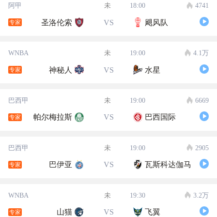
阿甲
未
18:00
4741
圣洛伦索
VS
飓风队
专家
WNBA
未
19:00
4.1万
神秘人
VS
水星
专家
巴西甲
未
19:00
6669
帕尔梅拉斯
VS
巴西国际
专家
巴西甲
未
19:00
2905
巴伊亚
VS
瓦斯科达伽马
专家
WNBA
未
19:30
3.2万
山猫
VS
飞翼
专家