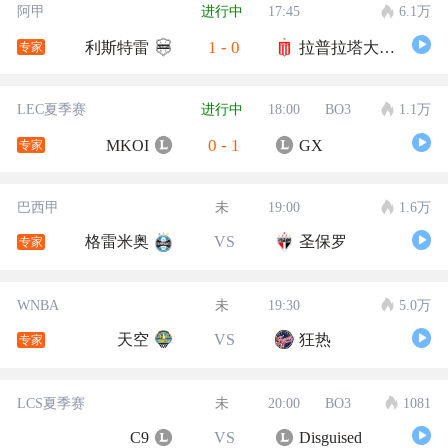
阿甲
进行中
17:45
6.1万
1
-
0
利斯特雷
拉普拉塔大学生
专家
LEC夏季赛
进行中
18:00
BO3
1.1万
0
-
1
MKOI
GX
专家
巴西甲
未
19:00
1.6万
格雷米奥
VS
圣保罗
专家
WNBA
未
19:30
5.0万
天空
VS
狂热
专家
LCS夏季赛
未
20:00
BO3
1081
C9
VS
Disguised