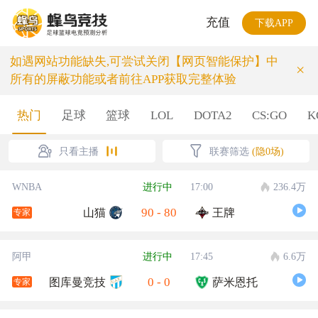
充值
下载APP
如遇网站功能缺失,可尝试关闭【网页智能保护】中
×
所有的屏蔽功能或者前往APP获取完整体验
热门
足球
篮球
LOL
DOTA2
CS:GO
K
只看主播
联赛筛选
(隐0场)
WNBA
进行中
17:00
236.4万
90
-
80
山猫
王牌
专家
阿甲
进行中
17:45
6.6万
0
-
0
图库曼竞技
萨米恩托
专家