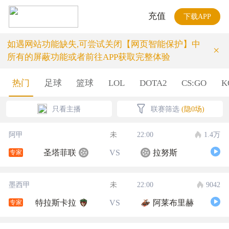
充值
下载APP
如遇网站功能缺失,可尝试关闭【网页智能保护】中
×
所有的屏蔽功能或者前往APP获取完整体验
热门
足球
篮球
LOL
DOTA2
CS:GO
K
只看主播
联赛筛选
(隐0场)
阿甲
未
22:00
1.4万
圣塔菲联
VS
拉努斯
专家
墨西甲
未
22:00
9042
特拉斯卡拉
VS
阿莱布里赫
专家