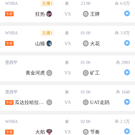
主播1
WNBA
未
23:00
6.0万
狂热
VS
王牌
专家
主播1
WNBA
未
01:00
3.8万
山猫
VS
火花
专家
墨西甲
未
01:00
2983
黄金河虎
VS
矿工
墨西甲
未
01:00
1648
瓜达拉哈拉大学
VS
UAT走鹃
专家
WNBA
未
02:00
2.5万
火焰
VS
节奏
专家