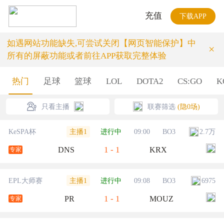
充值
下载APP
如遇网站功能缺失,可尝试关闭【网页智能保护】中
×
所有的屏蔽功能或者前往APP获取完整体验
热门
足球
篮球
LOL
DOTA2
CS:GO
K
只看主播
联赛筛选
(隐0场)
主播1
KeSPA杯
进行中
09:00
BO3
2.7万
1
-
1
DNS
KRX
专家
主播1
EPL大师赛
进行中
09:08
BO3
6975
1
-
1
PR
MOUZ
专家