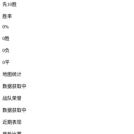
先10胜
胜率
0%
0
胜
0
负
0
平
地图统计
数据获取中
战队荣誉
数据获取中
近期表现