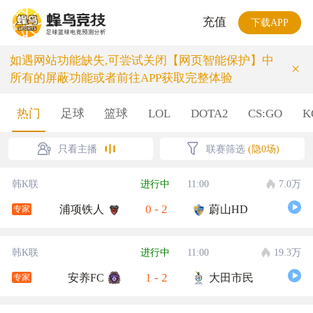
充值
下载APP
如遇网站功能缺失,可尝试关闭【网页智能保护】中
×
所有的屏蔽功能或者前往APP获取完整体验
热门
足球
篮球
LOL
DOTA2
CS:GO
K
只看主播
联赛筛选
(隐0场)
韩K联
进行中
11:00
7.0万
0
-
2
浦项铁人
蔚山HD
专家
韩K联
进行中
11:00
19.3万
1
-
2
安养FC
大田市民
专家