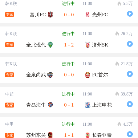
韩K联
进行中
11:00
5.5万
0
-
0
富川FC
光州FC
专家
韩K联
进行中
11:00
26.2万
1
-
2
全北现代
济州SK
专家
韩K联
进行中
11:00
21.8万
0
-
0
金泉尚武
FC首尔
专家
中超
进行中
11:00
39.8万
0
-
1
青岛海牛
上海申花
专家
中甲
进行中
11:00
4.3万
1
-
1
苏州东吴
长春亚泰
专家