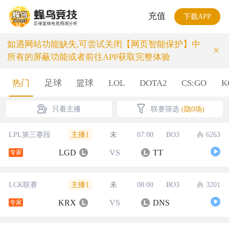
充值
下载APP
如遇网站功能缺失,可尝试关闭【网页智能保护】中
×
所有的屏蔽功能或者前往APP获取完整体验
热门
足球
篮球
LOL
DOTA2
CS:GO
K
只看主播
联赛筛选
(隐0场)
主播1
LPL第三赛段
未
07:00
BO3
6263
LGD
VS
TT
专家
主播1
LCK联赛
未
08:00
BO3
3201
KRX
VS
DNS
专家