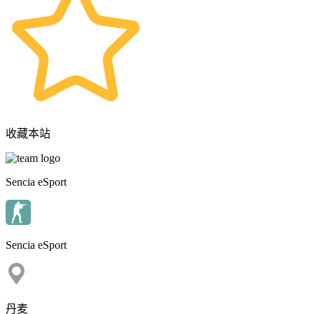
收藏本站
Sencia eSport
Sencia eSport
丹麦