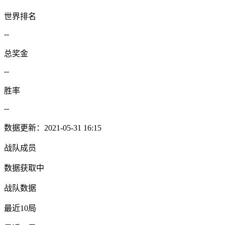
世界排名
--
总奖金
--
胜率
--
数据更新：2021-05-31 16:15
战队成员
数据获取中
战队数据
最近10局