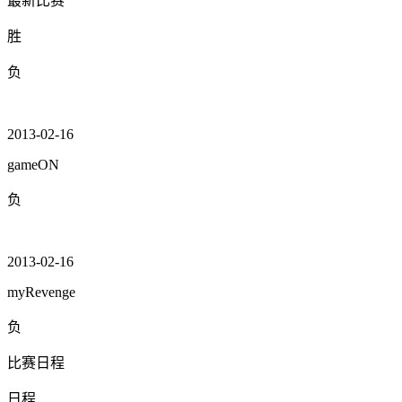
最新比赛
胜
负
2013-02-16
gameON
负
2013-02-16
myRevenge
负
比赛日程
日程