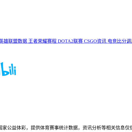
英雄联盟数据
王者荣耀赛程
DOTA2联赛
CSGO资讯
电竞比分
国家公益体彩，提供体育赛事统计数据，资讯分析等相关信息仅