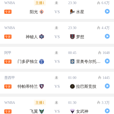
主播1
WNBA
未
23:30
6.6万
阳光
VS
水星
专家
WNBA
未
23:30
4.4万
神秘人
VS
梦想
专家
阿甲
未
00:45
1648
门多萨独立
VS
里奥夸尔托学生队
专家
墨西甲
未
01:00
1445
特帕蒂特兰
VS
拉巴斯竞技
专家
主播1
WNBA
未
01:30
3.3万
飞翼
VS
女武神
专家