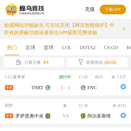
充值
下载APP
如遇网站功能缺失,可尝试关闭【网页智能保护】中
×
所有的屏蔽功能或者前往APP获取完整体验
热门
足球
篮球
LOL
DOTA2
CS:GO
K
只看主播
联赛筛选
(隐0场)
LEC夏季赛
进行中
17:45
BO3
1.8万
1
-
1
THRT
FNC
专家
阿甲
未
22:30
8332
罗萨里奥中央
VS
阿尔多斯维
专家