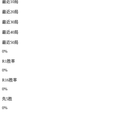
最近10局
最近20局
最近30局
最近40局
最近50局
0%
R1胜率
0%
R16胜率
0%
先5胜
0%