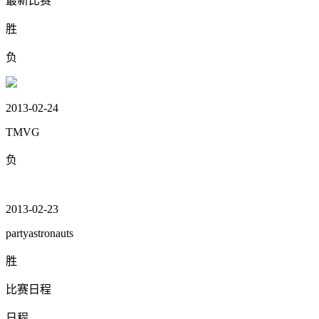
最新比赛
胜
负
2013-02-24
TMVG
负
2013-02-23
partyastronauts
胜
比赛日程
日程