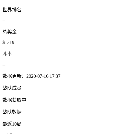
世界排名
--
总奖金
$1319
胜率
--
数据更新：2020-07-16 17:37
战队成员
数据获取中
战队数据
最近10局