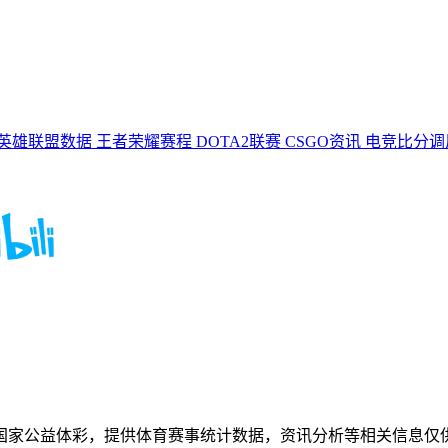
英雄联盟数据
王者荣耀赛程
DOTA2联赛
CSGO资讯
电竞比分
国家公益体彩，提供体育赛事统计数据，资讯分析等相关信息仅