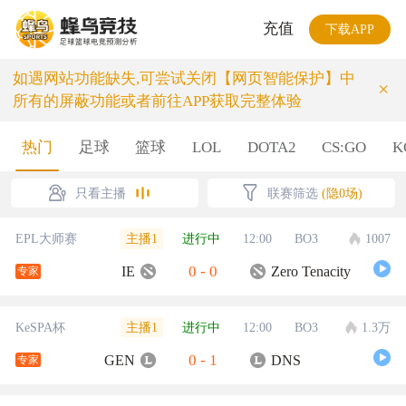
充值
下载APP
如遇网站功能缺失,可尝试关闭【网页智能保护】中
×
所有的屏蔽功能或者前往APP获取完整体验
热门
足球
篮球
LOL
DOTA2
CS:GO
K
只看主播
联赛筛选
(隐0场)
主播1
EPL大师赛
进行中
12:00
BO3
1007
0
-
0
IE
Zero Tenacity
专家
主播1
KeSPA杯
进行中
12:00
BO3
1.3万
0
-
1
GEN
DNS
专家