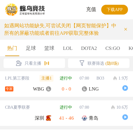
充值
下载APP
如遇网站功能缺失,可尝试关闭【网页智能保护】中
×
所有的屏蔽功能或者前往APP获取完整体验
热门
足球
篮球
LOL
DOTA2
CS:GO
K
只看主播
联赛筛选
(隐0场)
主播1
LPL第三赛段
进行中
07:00
BO3
1.9万
0
-
0
WBG
LNG
专家
CBA夏季联赛
进行中
07:00
10.6万
41
-
46
深圳
青岛