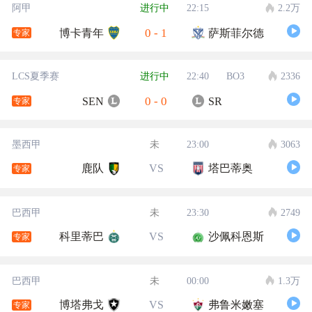
阿甲
进行中
22:15
2.2万
0
-
1
博卡青年
萨斯菲尔德
专家
LCS夏季赛
进行中
22:40
BO3
2336
0
-
0
SEN
SR
专家
墨西甲
未
23:00
3063
鹿队
VS
塔巴蒂奥
专家
巴西甲
未
23:30
2749
科里蒂巴
VS
沙佩科恩斯
专家
巴西甲
未
00:00
1.3万
博塔弗戈
VS
弗鲁米嫩塞
专家