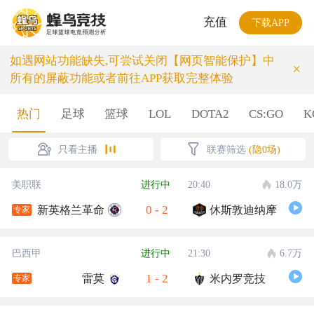
充值
下载APP
如遇网站功能缺失,可尝试关闭【网页智能保护】中
×
所有的屏蔽功能或者前往APP获取完整体验
热门
足球
篮球
LOL
DOTA2
CS:GO
K
只看主播
联赛筛选
(隐0场)
美职联
进行中
20:40
18.0万
0
-
2
新英格兰革命
休斯敦迪纳摩
专家
巴西甲
进行中
21:30
6.7万
1
-
2
雷莫
米内罗竞技
专家