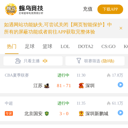
充值
下载APP
如遇网站功能缺失,可尝试关闭【网页智能保护】中
×
所有的屏蔽功能或者前往APP获取完整体验
热门
足球
篮球
LOL
DOTA2
CS:GO
K
只看主播
联赛筛选
(隐0场)
CBA夏季联赛
进行中
11:30
17.8万
81
-
71
江苏
深圳
中超
进行中
11:35
61.1万
3
-
0
北京国安
深圳新鹏城
专家