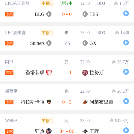
主播1
LPL第三赛段
进行中
12:30
BO3
1.5万
0
-
0
BLG
TES
专家
主播1
LEC夏季赛
未
15:00
BO3
1436
Shifters
VS
GX
专家
阿甲
完
22:00
26.7万
2
-
1
圣塔菲联
拉努斯
专家
墨西甲
完
22:00
20.2万
0
-
2
特拉斯卡拉
阿莱布里赫
专家
主播1
WNBA
完
23:00
949.8万
84
-
86
狂热
王牌
专家