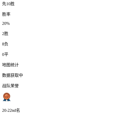
先10胜
胜率
20%
2
胜
8
负
0
平
地图统计
数据获取中
战队荣誉
20-22nd名