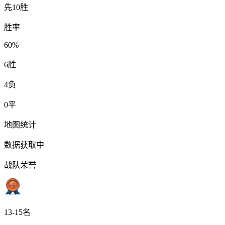
先10胜
胜率
60%
6
胜
4
负
0
平
地图统计
数据获取中
战队荣誉
13-15名