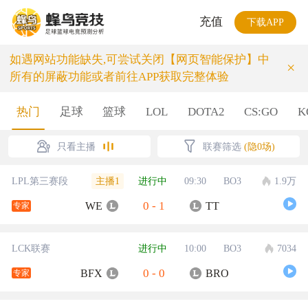
充值
下载APP
如遇网站功能缺失,可尝试关闭【网页智能保护】中
×
所有的屏蔽功能或者前往APP获取完整体验
热门
足球
篮球
LOL
DOTA2
CS:GO
K
只看主播
联赛筛选
(隐0场)
主播1
LPL第三赛段
进行中
09:30
BO3
1.9万
0
-
1
WE
TT
专家
LCK联赛
进行中
10:00
BO3
7034
0
-
0
BFX
BRO
专家