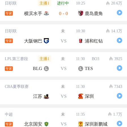
主播1
日职联
进行中
10:25
20.6万
0
-
0
横滨水手
鹿岛鹿角
专家
日职联
未
10:30
14.1万
大阪钢巴
VS
浦和红钻
专家
主播1
LPL第三赛段
未
11:30
BO3
3925
BLG
VS
TES
专家
CBA夏季联赛
未
11:30
7343
江苏
VS
深圳
中超
未
11:35
1.7万
北京国安
VS
深圳新鹏城
专家