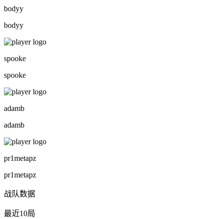
bodyy
bodyy
spooke
spooke
adamb
adamb
pr1metapz
pr1metapz
战队数据
最近10局