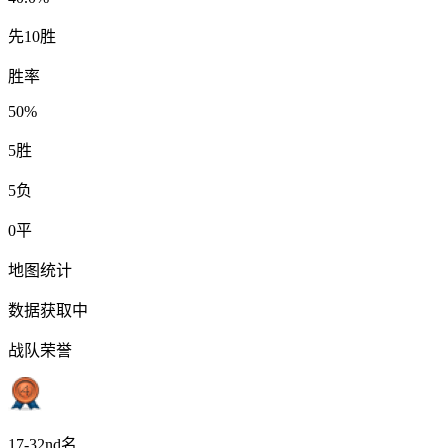
先10胜
胜率
50%
5
胜
5
负
0
平
地图统计
数据获取中
战队荣誉
17-32nd名