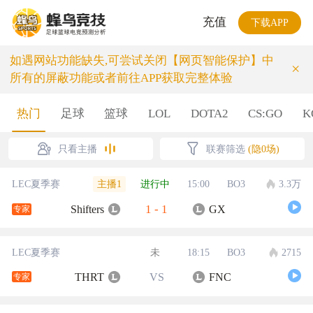
充值
下载APP
如遇网站功能缺失,可尝试关闭【网页智能保护】中
×
所有的屏蔽功能或者前往APP获取完整体验
热门
足球
篮球
LOL
DOTA2
CS:GO
K
只看主播
联赛筛选
(隐0场)
主播1
LEC夏季赛
进行中
15:00
BO3
3.3万
1
-
1
Shifters
GX
专家
LEC夏季赛
未
18:15
BO3
2715
THRT
VS
FNC
专家