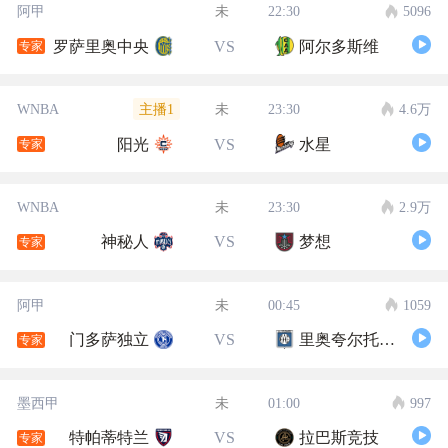
阿甲
未
22:30
5096
罗萨里奥中央
VS
阿尔多斯维
专家
主播1
WNBA
未
23:30
4.6万
阳光
VS
水星
专家
WNBA
未
23:30
2.9万
神秘人
VS
梦想
专家
阿甲
未
00:45
1059
门多萨独立
VS
里奥夸尔托学生队
专家
墨西甲
未
01:00
997
特帕蒂特兰
VS
拉巴斯竞技
专家