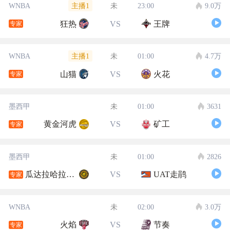
主播1
WNBA
未
23:00
9.0万
狂热
VS
王牌
专家
主播1
WNBA
未
01:00
4.7万
山猫
VS
火花
专家
墨西甲
未
01:00
3631
黄金河虎
VS
矿工
专家
墨西甲
未
01:00
2826
瓜达拉哈拉大学
VS
UAT走鹃
专家
WNBA
未
02:00
3.0万
火焰
VS
节奏
专家