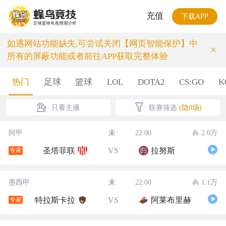
充值
下载APP
如遇网站功能缺失,可尝试关闭【网页智能保护】中
×
所有的屏蔽功能或者前往APP获取完整体验
热门
足球
篮球
LOL
DOTA2
CS:GO
K
只看主播
联赛筛选
(隐0场)
阿甲
未
22:00
2.0万
圣塔菲联
VS
拉努斯
专家
墨西甲
未
22:00
1.1万
特拉斯卡拉
VS
阿莱布里赫
专家