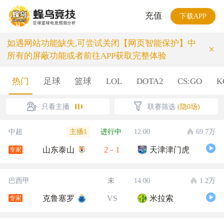
充值
下载APP
如遇网站功能缺失,可尝试关闭【网页智能保护】中
×
所有的屏蔽功能或者前往APP获取完整体验
热门
足球
篮球
LOL
DOTA2
CS:GO
K
只看主播
联赛筛选
(隐0场)
主播1
中超
进行中
12:00
69.7万
2
-
1
山东泰山
天津津门虎
专家
巴西甲
未
14:00
1.2万
克鲁塞罗
VS
米拉索
专家