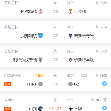
英足总杯
未
14:00
3384
哈尔勒姆
VS
厄拉姆
英足总杯
未
14:00
3714
贝弗利镇
VS
诺斯维奇维多利亚
英足总杯
未
14:00
3303
利特尔汉普顿
VS
伊斯特本联
主播1
LEC夏季赛
未
15:00
BO3
3105
THRT
VS
G2
专家
WNBA
完
17:00
306.3万
98
-
87
山猫
王牌
专家