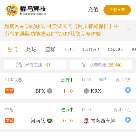
充值
下载APP
如遇网站功能缺失,可尝试关闭【网页智能保护】中
×
所有的屏蔽功能或者前往APP获取完整体验
热门
足球
篮球
LOL
DOTA2
CS:GO
K
只看主播
联赛筛选
(隐0场)
LCK联赛
进行中
11:00
BO3
1.9万
1
-
0
BFX
KRX
专家
中超
进行中
11:00
41.5万
0
-
0
河南队
青岛西海岸
专家