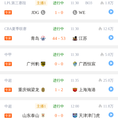
主播1
LPL第三赛段
进行中
11:30
BO3
1.8万
1
-
0
JDG
WE
专家
CBA夏季联赛
进行中
11:30
12.6万
44
-
53
青岛
江苏
专家
中甲
进行中
11:30
5.0万
0
-
0
广州豹
广西恒宸
专家
中超
进行中
11:35
25.0万
1
-
2
重庆铜梁龙
上海海港
专家
主播1
中超
进行中
12:00
11.8万
0
-
0
山东泰山
天津津门虎
专家