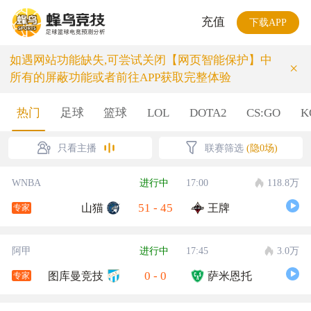
充值
下载APP
如遇网站功能缺失,可尝试关闭【网页智能保护】中
×
所有的屏蔽功能或者前往APP获取完整体验
热门
足球
篮球
LOL
DOTA2
CS:GO
K
只看主播
联赛筛选
(隐0场)
WNBA
进行中
17:00
118.8万
51
-
45
山猫
王牌
专家
阿甲
进行中
17:45
3.0万
0
-
0
图库曼竞技
萨米恩托
专家