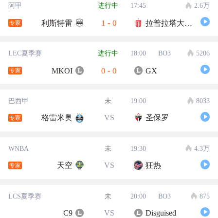
阿甲
进行中
17:45
2.6万
1
-
0
利斯特雷
拉普拉塔大学生
专家
LEC夏季赛
进行中
18:00
BO3
5206
0
-
0
MKOI
GX
专家
巴西甲
未
19:00
8033
格雷米奥
VS
圣保罗
专家
WNBA
未
19:30
4.3万
天空
VS
狂热
专家
LCS夏季赛
未
20:00
BO3
875
C9
VS
Disguised