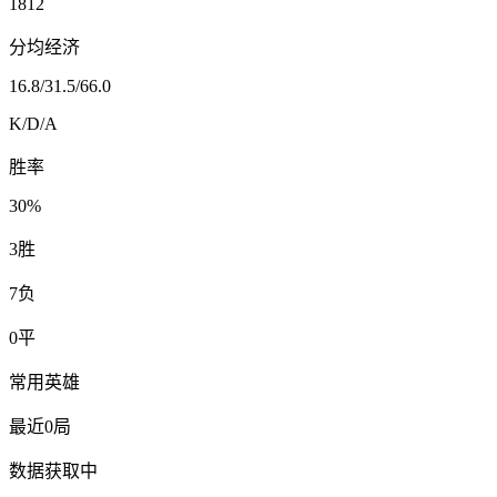
1812
分均经济
16.8
/
31.5
/
66.0
K/D/A
胜率
30%
3
胜
7
负
0
平
常用英雄
最近0局
数据获取中