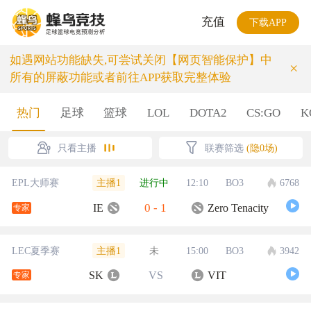
充值
下载APP
如遇网站功能缺失,可尝试关闭【网页智能保护】中
×
所有的屏蔽功能或者前往APP获取完整体验
热门
足球
篮球
LOL
DOTA2
CS:GO
K
只看主播
联赛筛选
(隐0场)
主播1
EPL大师赛
进行中
12:10
BO3
6768
0
-
1
IE
Zero Tenacity
专家
主播1
LEC夏季赛
未
15:00
BO3
3942
SK
VS
VIT
专家