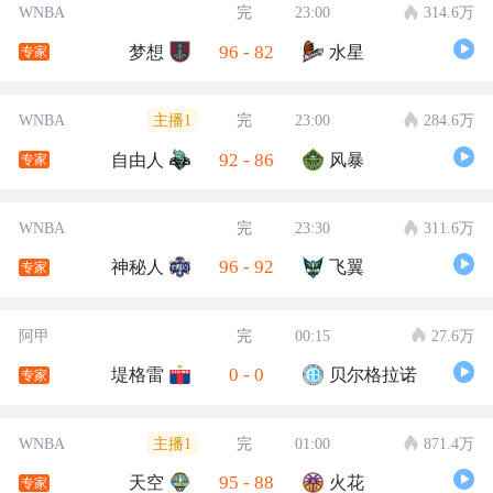
WNBA
完
23:00
314.6万
96
-
82
梦想
水星
专家
主播1
WNBA
完
23:00
284.6万
92
-
86
自由人
风暴
专家
WNBA
完
23:30
311.6万
96
-
92
神秘人
飞翼
专家
阿甲
完
00:15
27.6万
0
-
0
堤格雷
贝尔格拉诺
专家
主播1
WNBA
完
01:00
871.4万
95
-
88
天空
火花
专家