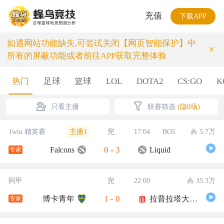
充值
下载APP
如遇网站功能缺失,可尝试关闭【网页智能保护】中
×
所有的屏蔽功能或者前往APP获取完整体验
热门
足球
篮球
LOL
DOTA2
CS:GO
K
只看主播
联赛筛选
(隐0场)
主播1
1win 精英赛
完
17:04
BO5
5.7万
0
-
3
Falcons
Liquid
专家
阿甲
完
22:00
35.3万
1
-
0
博卡青年
拉普拉塔大学生
专家