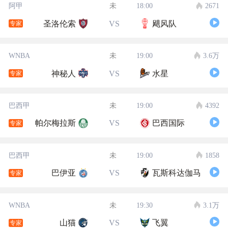
阿甲
未
18:00
2671
圣洛伦索
VS
飓风队
专家
WNBA
未
19:00
3.6万
神秘人
VS
水星
专家
巴西甲
未
19:00
4392
帕尔梅拉斯
VS
巴西国际
专家
巴西甲
未
19:00
1858
巴伊亚
VS
瓦斯科达伽马
专家
WNBA
未
19:30
3.1万
山猫
VS
飞翼
专家