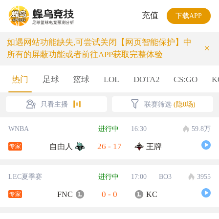
充值
下载APP
如遇网站功能缺失,可尝试关闭【网页智能保护】中
×
所有的屏蔽功能或者前往APP获取完整体验
热门
足球
篮球
LOL
DOTA2
CS:GO
K
只看主播
联赛筛选
(隐0场)
WNBA
进行中
16:30
59.8万
26
-
17
自由人
王牌
专家
LEC夏季赛
进行中
17:00
BO3
3955
0
-
0
FNC
KC
专家